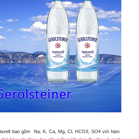
Naturell bao gồm Na, K, Ca, Mg, Cl, HCO3, SO4 với hàm