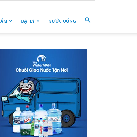
HẨM
ĐẠI LÝ
NƯỚC UỐNG