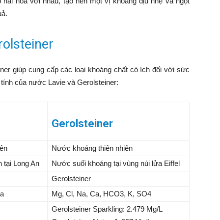
hài hòa với nhau, tạo nên một vị khoáng dịu nhẹ và ngọt
uả.
olsteiner
r giúp cung cấp các loại khoáng chất có ích đối với sức
 tính của nước Lavie và Gerolsteiner:
Gerolsteiner
iên
Nước khoáng thiên nhiên
 tại Long An
Nước suối khoáng tại vùng núi lửa Eiffel
Gerolsteiner
Na
Mg, Cl, Na, Ca, HCO3, K, SO4
Gerolsteiner Sparkling: 2.479 Mg/L