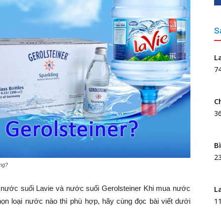
S
L
7
C
3
B
2
òng?
 nước suối Lavie và nước suối Gerolsteiner Khi mua nước
L
1
n loại nước nào thì phù hợp, hãy cùng đọc bài viết dưới