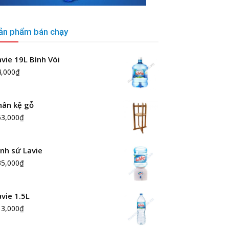
ản phẩm bán chạy
avie 19L Bình Vòi
4,000
₫
hân kệ gỗ
63,000
₫
ình sứ Lavie
35,000
₫
avie 1.5L
13,000
₫