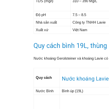
TDS (mg/l)
310 – 390 Mg/L
Độ pH
7.5 – 8.5
Nhà sản xuất
Công ty TNHH Lavie
Xuất xứ
Việt Nam
Quy cách bình 19L, thùng
Nước khoáng Gerolsteiner và khoáng Lavie có
Quy cách
Nước khoáng Lavie
Nước Bình
Bình úp (19L)