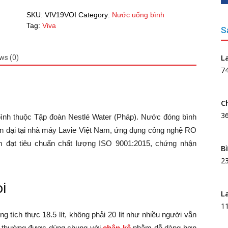
19L
SKU:
VIV19VOI
Category:
Nước uống bình
quantity
Tag:
Viva
S
L
ws (0)
7
C
3
bình thuộc Tập đoàn Nestlé Water (Pháp). Nước đóng bình
iện đại tại nhà máy Lavie Việt Nam, ứng dụng công nghệ RO
ẩm đạt tiêu chuẩn chất lượng ISO 9001:2015, chứng nhận
B
2
òi
L
1
g tích thực 18.5 lít, không phải 20 lít như nhiều người vẫn
òi, thường được dùng chung với
chân kệ
nhằm dễ dàng hơn