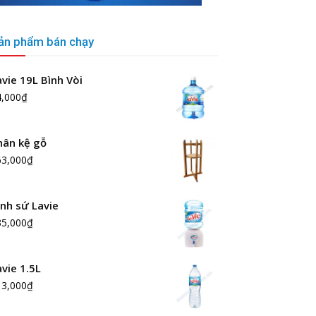
ản phẩm bán chạy
avie 19L Bình Vòi
4,000
₫
hân kệ gỗ
63,000
₫
ình sứ Lavie
35,000
₫
avie 1.5L
13,000
₫