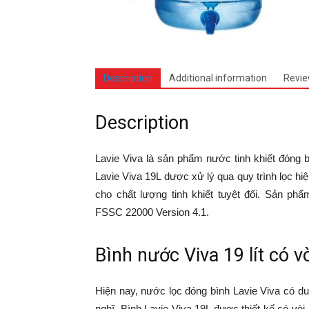
Description
Additional information
Revie
Description
Lavie Viva là sản phẩm nước tinh khiết đóng 
Lavie Viva 19L dược xử lý qua quy trình lọc h
cho chất lượng tinh khiết tuyệt đối. Sản ph
FSSC 22000 Version 4.1.
Bình nước Viva 19 lít có v
Hiện nay, nước lọc đóng bình Lavie Viva có dun
nghĩ. Bình Lavie Viva 19L được thiết kế có v