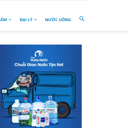
HẨM
ĐẠI LÝ
NƯỚC UỐNG