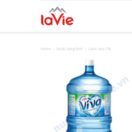
Nước
Uống
Home
Nước uống bình
Lavie Viva 19L
Lavie