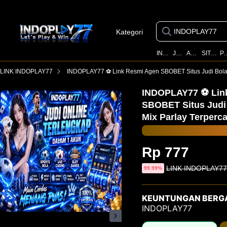
Kategori
INDOPLAY77
JUDI BOLA
AGEN BOLA
SITUS PARLAY
PAR
LINK INDOPLAY77
INDOPLAY77 ⚽ Link Resmi Agen SBOBET Situs Judi Bola Online Bandar Mix Parlay Terperca
INDOPLAY77 ⚽ Lin
SBOBET Situs Judi
Mix Parlay Terperc
Rp 777
Harga
LINK INDOPLAY77
diskon
99.99%
sebelum
diskon
KEUNTUNGAN BERG
INDOPLAY77