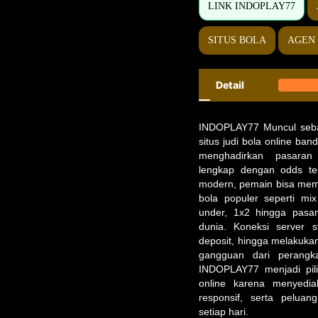
LINK INDOPLAY77
SITUS BOLA
AGEN
Detail
INDOPLAY77 Muncul seba
situs judi bola online ban
menghadirkan pasaran 
lengkap dengan odds terb
modern, pemain bisa mema
bola populer seperti mix
under, 1x2 hingga pasan
dunia. Koneksi server s
deposit, hingga melakukan
gangguan dari perangk
INDOPLAY77 menjadi pili
online karena menyedi
responsif, serta pelua
setiap hari.