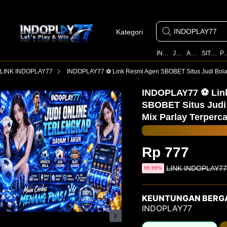
Kategori
INDOPLAY77
JUDI BOLA
AGEN BOLA
SITUS PARLAY
PAR
LINK INDOPLAY77
INDOPLAY77 ⚽ Link Resmi Agen SBOBET Situs Judi Bola Online Bandar Mix Parlay Terperca
INDOPLAY77 ⚽ Lin
SBOBET Situs Judi
Mix Parlay Terperc
Rp 777
Harga
LINK INDOPLAY77
diskon
99.99%
sebelum
diskon
KEUNTUNGAN BERG
INDOPLAY77