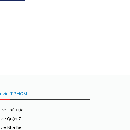
a vie TPHCM
avie Thủ Đức
avie Quận 7
avie Nhà Bè