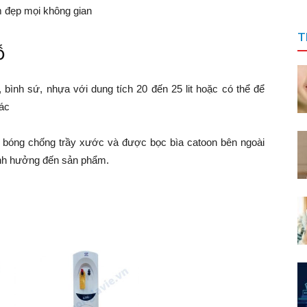
àm đẹp mọi không gian
T
ỗ
, bình sứ, nhựa với dung tích 20 đến 25 lit hoặc có thể để
hác
p bóng chống trầy xước và được bọc bìa catoon bên ngoài
ảnh hưởng đến sản phẩm.