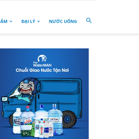
HẨM
ĐẠI LÝ
NƯỚC UỐNG