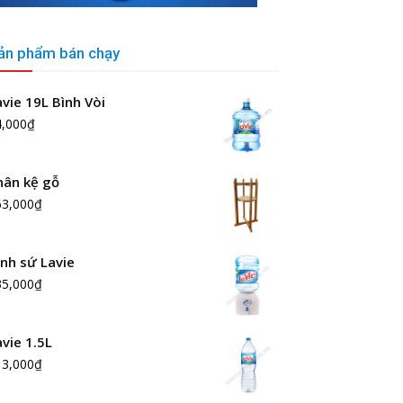
ản phẩm bán chạy
avie 19L Bình Vòi
4,000
₫
hân kệ gỗ
63,000
₫
ình sứ Lavie
35,000
₫
avie 1.5L
13,000
₫