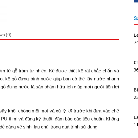
S
L
ws (0)
7
C
3
 từ gỗ tràm tự nhiên. Kệ được thiết kế rất chắc chắn và
 cao, kệ gỗ đựng bình nước giúp bạn có thể lấy nước nhanh
 gỗ đựng nước là sản phẩm hữu ích giúp mọi người tiện lợi
B
2
sấy khô, chống mối mọt và xử lý kỹ trước khi đưa vào chế
L
 PU tỉ mỉ và đúng kỹ thuật, đảm bảo các tiêu chuẩn. Không
1
 dàng vệ sinh, lau chùi trong quá trình sử dụng.