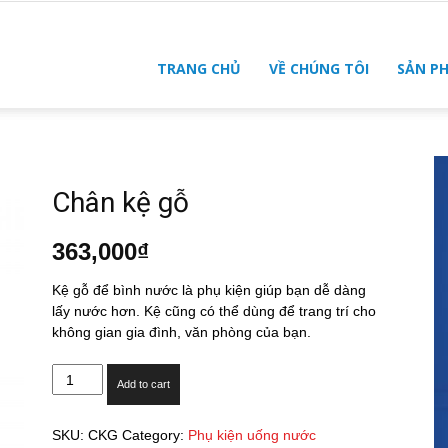
TRANG CHỦ
VỀ CHÚNG TÔI
SẢN P
Chân kệ gỗ
363,000
₫
Kệ gỗ để bình nước là phụ kiện giúp bạn dễ dàng
lấy nước hơn. Kệ cũng có thể dùng để trang trí cho
không gian gia đình, văn phòng của bạn.
Chân
Add to cart
kệ
gỗ
SKU:
CKG
Category:
Phụ kiện uống nước
quantity