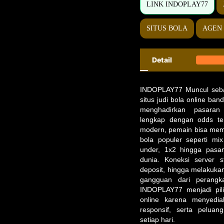
LINK INDOPLAY77
SITUS BOLA
AGEN
Detail
INDOPLAY77 Muncul seba
situs judi bola online ban
menghadirkan pasaran 
lengkap dengan odds terb
modern, pemain bisa mema
bola populer seperti mix
under, 1x2 hingga pasan
dunia. Koneksi server s
deposit, hingga melakukan
gangguan dari perangk
INDOPLAY77 menjadi pili
online karena menyedi
responsif, serta pelua
setiap hari.